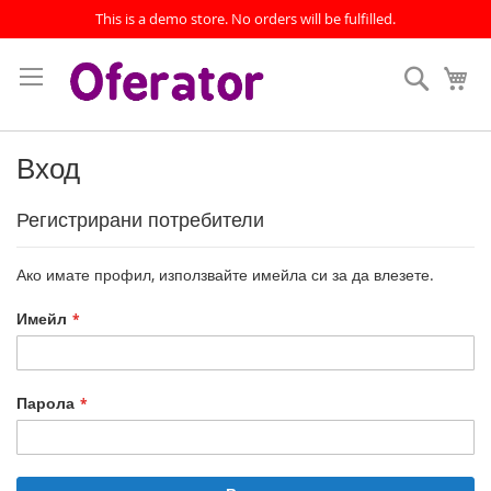
This is a demo store. No orders will be fulfilled.
Прескачане
към
Търсен
Мо
съдържанието
Вход
Регистрирани потребители
Ако имате профил, използвайте имейла си за да влезете.
Имейл
Парола