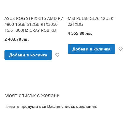
ASUS ROG STRIX G15 AMD R7
MSI PULSE GL76 12UEK-
4800 16GB 512GB RTX3050
221XBG
15.6'' 300HZ GRAY RGB KB
4 555,80 лв.
2 403,78 лв.
Доб
Добави в количка
Добави към Списък с желани продук
Добави в количка
Моят списък с желани
Нямате продукти във Вашия списък с желания.