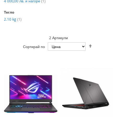
артикул
4 000,00 лв.
и нагоре
1
Тегло
артикул
2.10 kg
1
2
Артикули
Настрой
Сортирай по
низходяща
посока