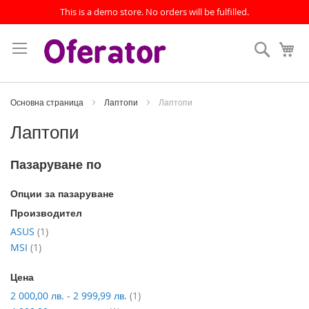
This is a demo store. No orders will be fulfilled.
Прескачане
към
Търсен
Мо
съдържанието
Основна страница
Лаптопи
Лаптопи
Лаптопи
Пазаруване по
Опции за пазаруване
Производител
артикул
ASUS
1
артикул
MSI
1
Цена
артикул
2 000,00 лв.
-
2 999,99 лв.
1