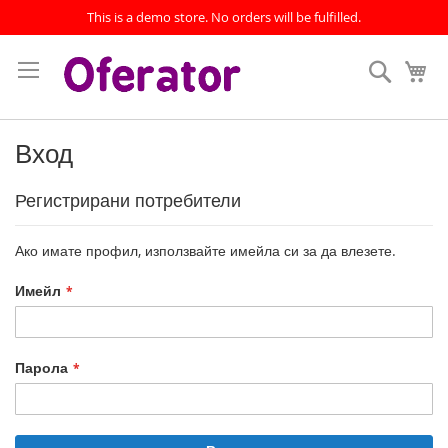
This is a demo store. No orders will be fulfilled.
Прескачане
към
Търсен
Мо
съдържанието
Вход
Регистрирани потребители
Ако имате профил, използвайте имейла си за да влезете.
Имейл
Парола