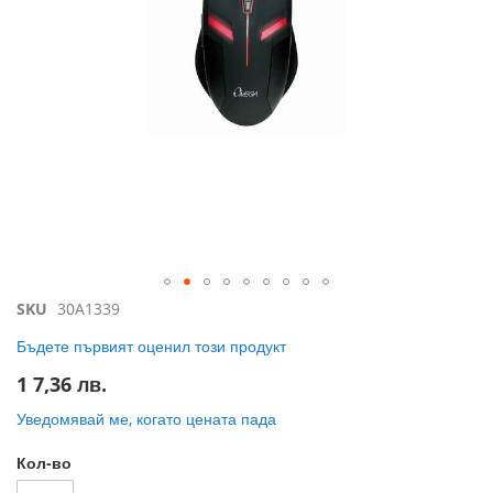
Преминете
SKU
30A1339
към
Бъдете първият оценил този продукт
началото
на
1 7,36 лв.
галерия
със
Уведомявай ме, когато цената пада
снимки
Кол-во