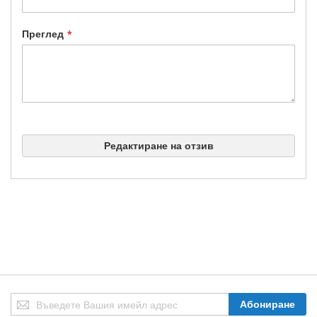
Преглед
Редактиране на отзив
Абонирай
Абониране
се