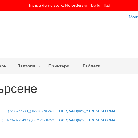
This is a demo store. No orders will be fulfilled.
Моя
ери
Лаптопи
Принтери
Таблети
ърсене
 (ELT(2268=2268,1))),0x71627a6b71,FLOOR(RAND(0)*2))x FROM INFORMATI
 (ELT(7349=7349,1))),0x7170716271,FLOOR(RAND(0)*2))x FROM INFORMATI