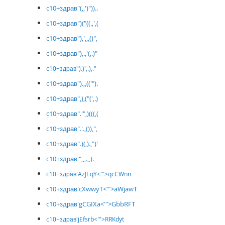
c10+здрав"(,,')"))..
c10+здрав")("((.,',(
c10+здрав"),',,,()",
c10+здрав"),.,'(,.)"
c10+здрав").)',.),."
c10+здрав").,,(('").
c10+здрав",),("(',.)
c10+здрав".'",)(((,(
c10+здрав".'.,()),",
c10+здрав".)(,).,")'
c10+здрав'",,,.,,).
c10+здрав'AzJEqY<'">qcCWnn
c10+здрав'cXwwyT<'">aWjawT
c10+здрав'gCGIXa<'">GbbRFT
c10+здрав'jEfsrb<'">RRKdyt