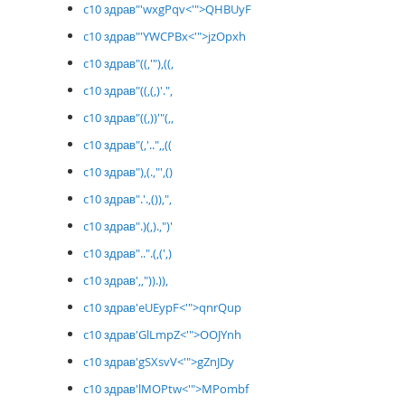
c10 здрав"'wxgPqv<'">QHBUyF
c10 здрав"'YWCPBx<'">jzOpxh
c10 здрав"((,'"),((,
c10 здрав"((,(,)'.",
c10 здрав"((,))'"(,,
c10 здрав"(,'..",,((
c10 здрав"),(.,"',()
c10 здрав".'.,()),",
c10 здрав".)(,).,")'
c10 здрав"..".(,(',)
c10 здрав',,")).)),
c10 здрав'eUEypF<'">qnrQup
c10 здрав'GlLmpZ<'">OOJYnh
c10 здрав'gSXsvV<'">gZnJDy
c10 здрав'lMOPtw<'">MPombf