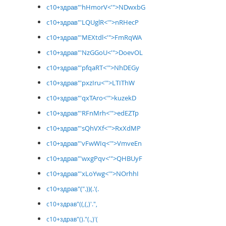
c10+здрав"'hHmorV<'">NDwxbG
c10+здрав"'LQUglR<'">nRHecP
c10+здрав"'MEXtdl<'">FmRqWA
c10+здрав"'NzGGoU<'">DoevOL
c10+здрав"'pfqaRT<'">NhDEGy
c10+здрав"'pxzIru<'">LTIThW
c10+здрав"'qxTAro<'">kuzekD
c10+здрав"'RFnMrh<'">edEZTp
c10+здрав"'sQhVXf<'">RxXdMP
c10+здрав"'vFwWIq<'">VmveEn
c10+здрав"'wxgPqv<'">QHBUyF
c10+здрав"'xLoYwg<'">NOrhhI
c10+здрав"(".))(.'(.
c10+здрав"((,(,)'.",
c10+здрав"()."(.,)'(