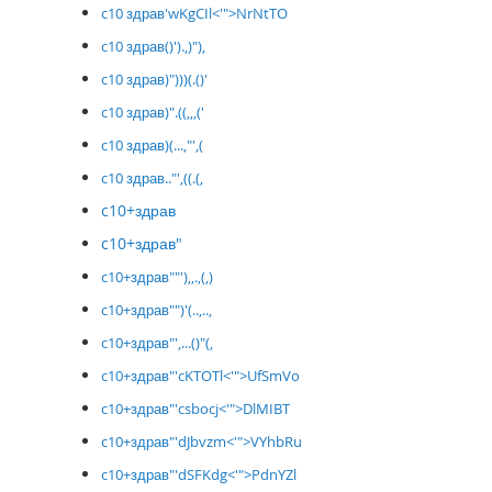
c10 здрав'wKgCIl<'">NrNtTO
c10 здрав()').,)"),
c10 здрав)")))(.()'
c10 здрав)".((,,,('
c10 здрав)(...,"',(
c10 здрав.."',((.(,
c10+здрав
c10+здрав"
c10+здрав""'),,.,(,)
c10+здрав"")'(..,..,
c10+здрав"',...()"(,
c10+здрав"'cKTOTl<'">UfSmVo
c10+здрав"'csbocj<'">DlMIBT
c10+здрав"'dJbvzm<'">VYhbRu
c10+здрав"'dSFKdg<'">PdnYZl