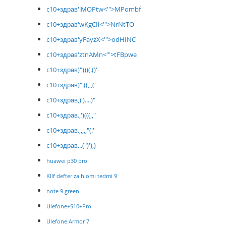
c10+здрав'lMOPtw<'">MPombf
c10+здрав'wKgCIl<'">NrNtTO
c10+здрав'yFayzX<'">odHINC
c10+здрав'ztnAMn<'">tFBpwe
c10+здрав)")))(.()'
c10+здрав)".((,,,('
c10+здрав,)')....)"
c10+здрав.,')(((,,"
c10+здрав.,,,,,"(.'
c10+здрав...(")'),)
huawei p30 pro
Kllf defter za hiomi tedmi 9
note 9 green
Ulefone+S10+Pro
Ulefone Armor 7