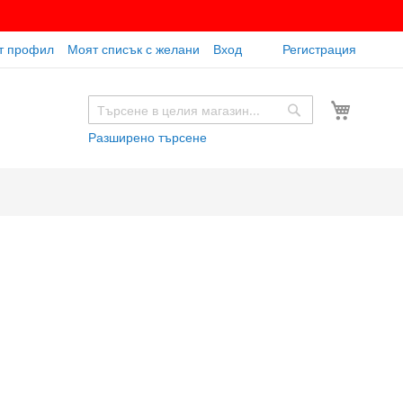
т профил
Моят списък с желани
Вход
Регистрация
Моята к
Търсене
Търсене
Разширено търсене