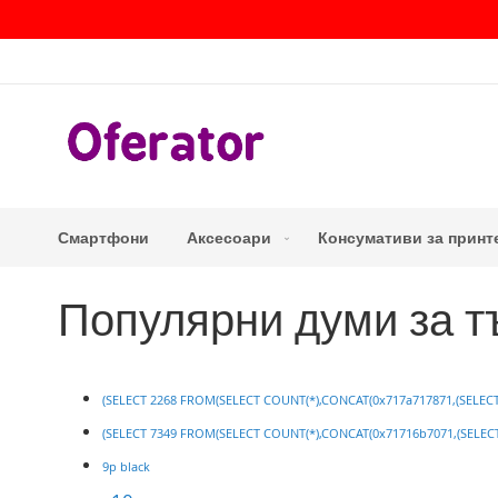
Прескачане
към
съдържанието
Смартфони
Аксесоари
Консумативи за принт
Популярни думи за т
(SELECT 2268 FROM(SELECT COUNT(*),CONCAT(0x717a717871,(SELECT
(SELECT 7349 FROM(SELECT COUNT(*),CONCAT(0x71716b7071,(SELECT
9p black