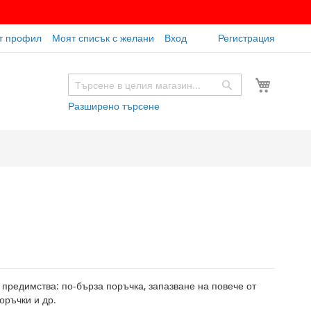
т профил
Моят списък с желани
Вход
Регистрация
Моята к
Търсене
Търсене
Разширено търсене
 предимства: по-бърза поръчка, запазване на повече от
оръчки и др.