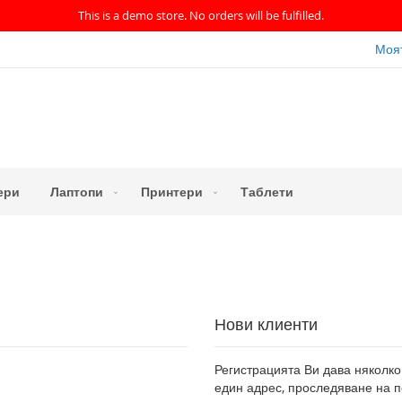
This is a demo store. No orders will be fulfilled.
Моя
ери
Лаптопи
Принтери
Таблети
Нови клиенти
Регистрацията Ви дава няколко
един адрес, проследяване на п