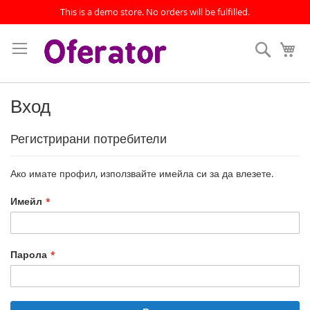
This is a demo store. No orders will be fulfilled.
Прескачане
към
Търсен
Мо
съдържанието
Вход
Регистрирани потребители
Ако имате профил, използвайте имейла си за да влезете.
Имейл
Парола