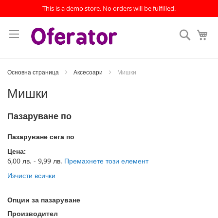
This is a demo store. No orders will be fulfilled.
Прескачане
към
Търсен
Мо
съдържанието
Основна страница
Аксесоари
Мишки
Мишки
Пазаруване по
Пазаруване сега по
Цена
6,00 лв. - 9,99 лв.
Премахнете този елемент
Изчисти всички
Опции за пазаруване
Производител