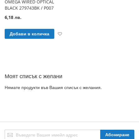
OMEGA WIRED OPTICAL
BLACK 279743BK / P007
6,18 лв.
Добави към Списък с желани продук
Добави в количка
Моят списък с желани
Нямате продукти във Вашия списък с желания.
Абонирай
Абониране
се