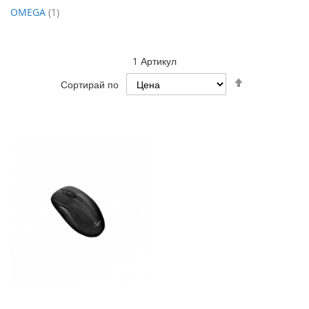
артикул
OMEGA
1
1
Артикул
Настрой
Сортирай по
низходяща
посока