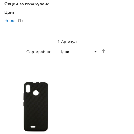
Опции за пазаруване
Цвят
артикул
Черен
1
1
Артикул
Настрой
Сортирай по
низходяща
посока