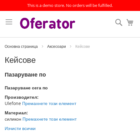
This is a demo store. No orders will be fulfilled.
Прескачане
към
Търсен
Мо
съдържанието
Основна страница
Аксесоари
Кейсове
Кейсове
Пазаруване по
Пазаруване сега по
Производител
Ulefone
Премахнете този елемент
Материал
силикон
Премахнете този елемент
Изчисти всички