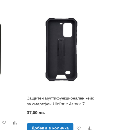
Защитен мултифункционален кейс
за смартфон Ulefone Armor 7
37,00 лв.
Добави
Добави
Добави
Добави
Добави в количка