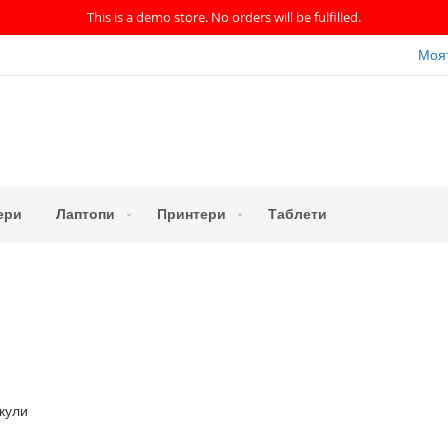
This is a demo store. No orders will be fulfilled.
Моя
ери
Лаптопи
Принтери
Таблети
кули