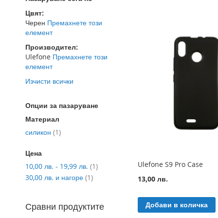
Цвят
Черен
Премахнете този
елемент
Производител
Ulefone
Премахнете този
елемент
Изчисти всички
Опции за пазаруване
Материал
артикул
силикон
1
Цена
Ulefone S9 Pro Case
артикул
10,00 лв.
-
19,99 лв.
1
артикул
30,00 лв.
и нагоре
1
13,00 лв.
Добави в количка
Сравни продуктите