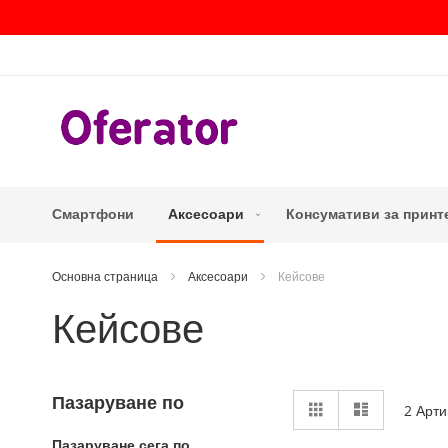
Прескачане
към
съдържанието
Смартфони
Аксесоари
Консумативи за принт
Основна страница
Аксесоари
Кейсове
Кейсове
Виж
Пазаруване по
Решетка
Списък
2
Арти
като
Пазаруване сега по