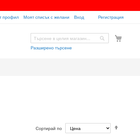
т профил
Моят списък с желани
Вход
Регистрация
Моята к
Търсене
Търсене
Разширено търсене
Настрой
Сортирай по
низходя
посока