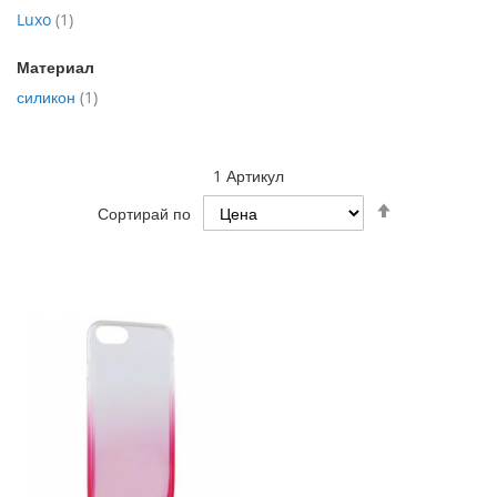
артикул
Luxo
1
Материал
артикул
силикон
1
1
Артикул
Настрой
Сортирай по
низходяща
посока