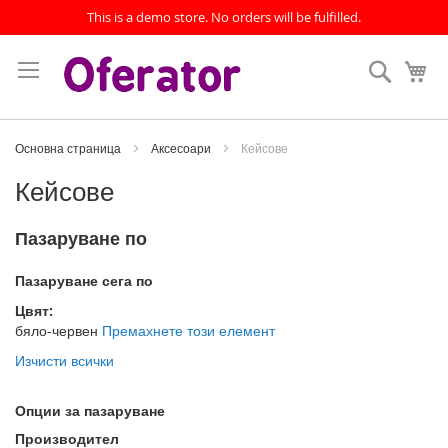
This is a demo store. No orders will be fulfilled.
Прескачане
към
Търсен
Мо
съдържанието
Основна страница
Аксесоари
Кейсове
Кейсове
Пазаруване по
Пазаруване сега по
Цвят
бяло-червен
Премахнете този елемент
Изчисти всички
Опции за пазаруване
Производител