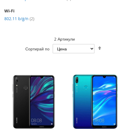
Wi-Fi
артикул
802.11 b/g/n
2
2
Артикули
Настрой
Сортирай по
низходяща
посока