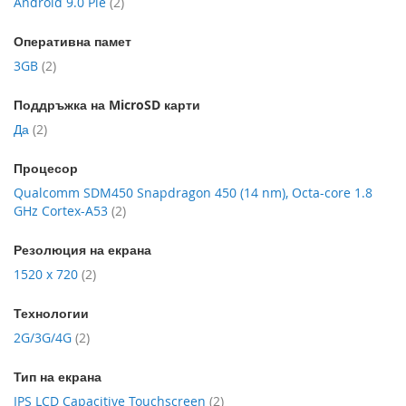
артикул
Android 9.0 Pie
2
Оперативна памет
артикул
3GB
2
Поддръжка на MicroSD карти
артикул
Да
2
Процесор
Qualcomm SDM450 Snapdragon 450 (14 nm), Octa-core 1.8
артикул
GHz Cortex-A53
2
Резолюция на екрана
артикул
1520 x 720
2
Технологии
артикул
2G/3G/4G
2
Тип на екрана
артикул
IPS LCD Capacitive Touchscreen
2