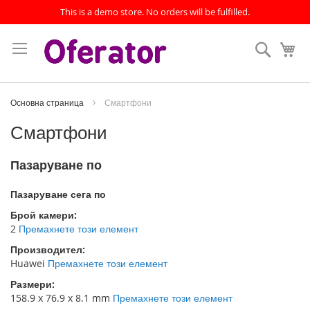
This is a demo store. No orders will be fulfilled.
Прескачане
към
Търсен
Мо
съдържанието
Основна страница
Смартфони
Смартфони
Пазаруване по
Пазаруване сега по
Брой камери
2
Премахнете този елемент
Производител
Huawei
Премахнете този елемент
Размери
158.9 x 76.9 x 8.1 mm
Премахнете този елемент