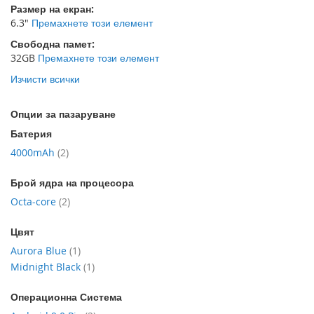
Размер на екран
6.3"
Премахнете този елемент
Свободна памет
32GB
Премахнете този елемент
Изчисти всички
Опции за пазаруване
Батерия
артикул
4000mAh
2
Брой ядра на процесора
артикул
Octa-core
2
Цвят
артикул
Aurora Blue
1
артикул
Midnight Black
1
Операционна Система